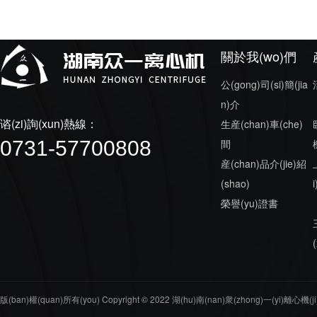
關於我(wo)們
公(gong)司(si)簡(jia
n)介
谘(zi)詢(xun)熱線：
生産(chan)車(che)
0731-57700808
間
産(chan)品介(jie)紹
(shao)
榮譽(yu)證書
版(ban)權(quan)所有(you) Copyright © 2022 湖(hu)南(nan)衆(zhong)一(yi)離心機(ji