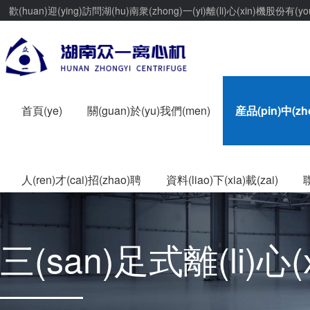
歡(huan)迎(ying)訪問湖(hu)南衆(zhong)一(yi)離(li)心(xin)機股份有(y
首頁(ye)
關(guan)於(yu)我們(men)
産品(pin)中(zh
人(ren)才(cai)招(zhao)聘
資料(liao)下(xia)載(zai)
三(san)足式離(li)心(xi