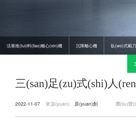
活塞推(tui)料(liao)離心(xin)機
沉降離心機
臥(wo)式颳刀離
平(ping)闆(ban)離(li)心(xin)機
離(li)心力離心(xin)機(ji)
三(san)足(zu)式(shi)人(
2022-11-07
來源(yuan):
原(yuan)創
瀏(liu)覽(