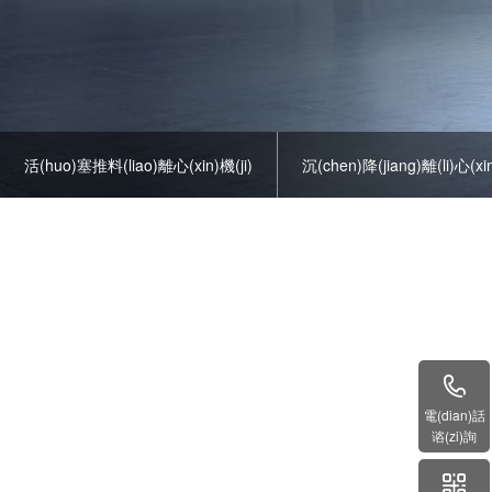
活(huo)塞推料(liao)離心(xin)機(ji)
沉(chen)降(jiang)離(li)心(xin
上懸式(shi)離心(xin)機(ji)
平(ping)闆離(li)心(xin)機(ji)
離
實(shi)驗離心機(ji)
電(dian)話
谘(zi)詢