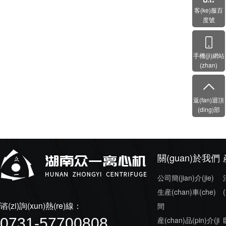
客(ke)服百
度號
手機(ji)網站
(zhan)
返(fan)迴頂
(ding)部
關(guan)於我們
公司簡(jian)介(jie)
生産(chan)車(che)
(
谘(zi)詢(xun)熱(re)線：
間
0731-57700808
産(chan)品(pin)介(ji