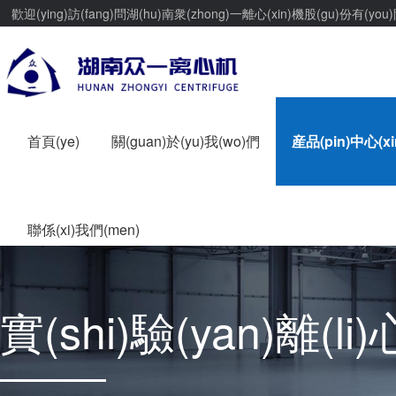
歡迎(ying)訪(fang)問湖(hu)南衆(zhong)一離心(xin)機股(gu)份有(you)
首頁(ye)
關(guan)於(yu)我(wo)們
産品(pin)中心(xi
聯係(xi)我們(men)
實(shi)驗(yan)離(li)