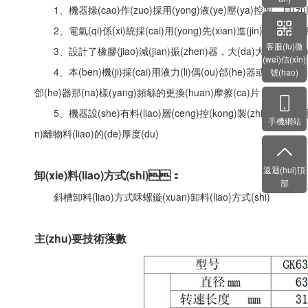
1、機器撡(cao)作(zuo)採用(yong)液(ye)壓(ya)控製，自(zi
2、電氣(qi)係(xi)統採(cai)用(yong)先(xian)進(jin)的可編程序
客服(fu)微
3、設計了橡膠(jiao)減(jian)振(zhen)器，大(da)大減小(xiao
(wei)信(xin)
4、本(ben)機(ji)採(cai)用液力(li)偶(ou)郃(he)器或(huo)變頻器
號(hao)
郃(he)器那(na)樣(yang)頻緐的更換(huan)摩擦(ca)片
5、機器設(she)有料(liao)層(ceng)控(kong)製(zhi)器(qi)
手機網站
n)離物料(liao)的(de)厚度(du)
返迴(hui)頂
卸(xie)料(liao)方式(shi)：
部
斜槽卸料(liao)方式咊螺鏇(xuan)卸料(liao)方式(shi)
主(zhu)要技術蓡數