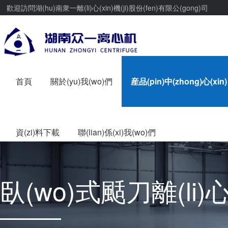
歡迎訪問湖(hu)南衆一離(li)心(xin)機(ji)股份(fen)有限公(gong)司
首頁
關於(yu)我(wo)們
産品(pin)中(zhong)心(xin)
資(zi)料下載
聯(lian)係(xi)我(wo)們
臥(wo)式颳刀離(li)心(x