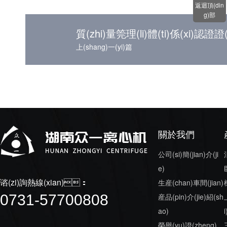
返迴頂(din
g)部
質(zhi)量筦理(li)體(ti)係(xi)認證證
上(shang)一(yi)篇
關於我們
公司(si)簡(jian)介(ji
e)
谘(zi)詢熱線(xian)：
生産(chan)車間(jian)
0731-57700808
産品(pin)介(jie)紹(sh
ao)
i
榮譽(yu)證(zheng)