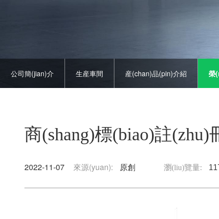
公司簡(jian)介
生産車間
産(chan)品(pin)介紹
榮(
商(shang)標(biao)註(zhu)
2022-11-07
來源(yuan):
原創
瀏(liu)覽量:
11