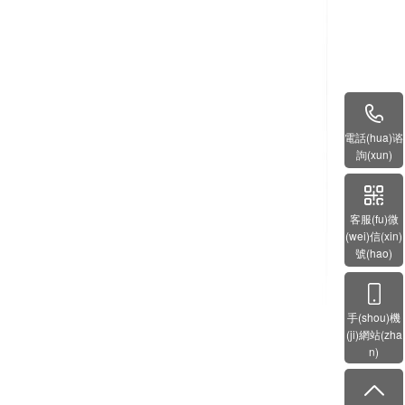
電話(hua)谘
詢(xun)
客服(fu)微
(wei)信(xin)
號(hao)
手(shou)機
(ji)網站(zha
n)