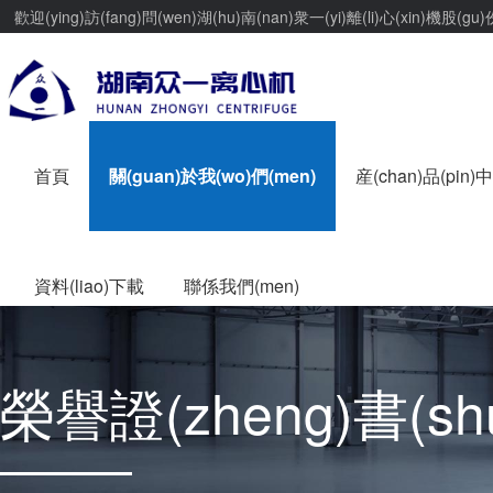
歡迎(ying)訪(fang)問(wen)湖(hu)南(nan)衆一(yi)離(li)心(xin)機股(gu
首頁
關(guan)於我(wo)們(men)
産(chan)品(pin)中
資料(liao)下載
聯係我們(men)
榮譽證(zheng)書(sh